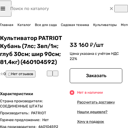
Главная
Каталог
Все для сада
Садовая техника
Культиваторы
Мот
Культиватор PATRIOT
33 160 ₽/
шт
Кубань (7лс; 3вп/1н;
глуб 30см; шир 90см;
Цена указана с учётом НДС
22%
81,4кг) (460104592)
0
Нет отзывов
Заказать
Нет в наличии
Характеристики
Страна производителя
:
Рассчитать доставку
СОЕДИНЕННЫЕ ШТАТЫ
Нашли дешевле?
Производитель
:
PATRIOT
Горячее предложение
:
Нет
Хочу в подарок
Код производителя
:
460104592