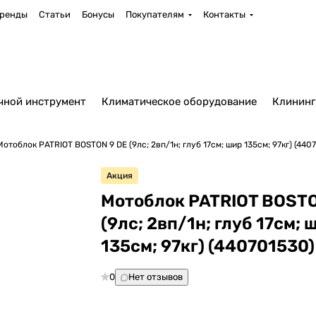
ренды
Статьи
Бонусы
Покупателям
Контакты
чной инструмент
Климатическое оборудование
Клининг
Мотоблок PATRIOT BOSTON 9 DE (9лс; 2вп/1н; глуб 17см; шир 135см; 97кг) (440
Акция
Мотоблок PATRIOT BOSTO
(9лс; 2вп/1н; глуб 17см; 
135см; 97кг) (440701530)
0
Нет отзывов