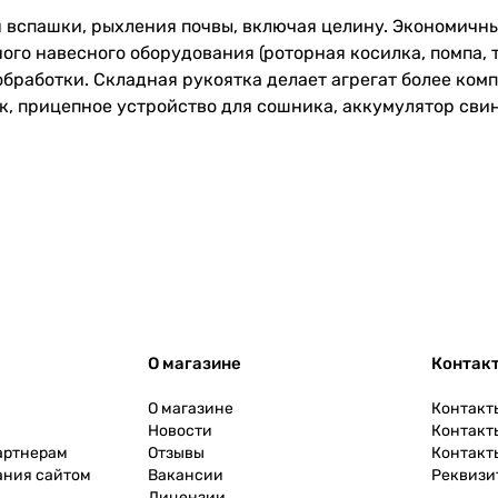
 вспашки, рыхления почвы, включая целину. Экономичны
о навесного оборудования (роторная косилка, помпа, те
обработки. Складная рукоятка делает агрегат более ком
ик, прицепное устройство для сошника, аккумулятор сви
О магазине
Контак
О магазине
Контакт
Новости
Контакт
артнерам
Отзывы
Контакт
ания сайтом
Вакансии
Реквизи
Лицензии