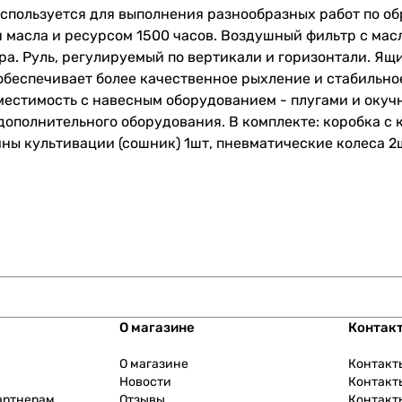
спользуется для выполнения разнообразных работ по об
я масла и ресурсом 1500 часов. Воздушный фильтр с мас
ора. Руль, регулируемый по вертикали и горизонтали. Ящ
, обеспечивает более качественное рыхление и стабильн
местимость с навесным оборудованием - плугами и окуч
дополнительного оборудования. В комплекте: коробка с
ны культивации (сошник) 1шт, пневматические колеса 2ш
О магазине
Контак
О магазине
Контакт
Новости
Контакт
артнерам
Отзывы
Контакт