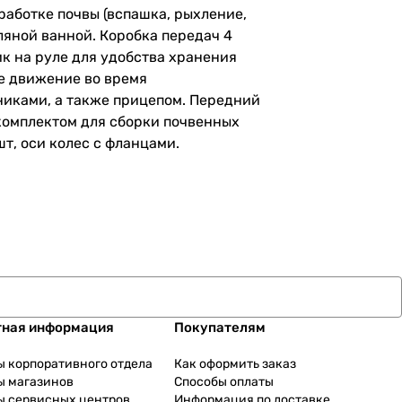
работке почвы (вспашка, рыхление,
ляной ванной. Коробка передач 4
ик на руле для удобства хранения
ое движение во время
никами, а также прицепом. Передний
 комплектом для сборки почвенных
т, оси колес с фланцами.
тная информация
Покупателям
ы корпоративного отдела
Как оформить заказ
ы магазинов
Способы оплаты
ы сервисных центров
Информация по доставке