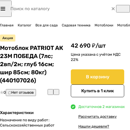
Главная
Каталог
Все для сада
Садовая техника
Мотоблоки
Мотобло
Акция
42 690 ₽/
шт
Мотоблок PATRIOT АК
Цена указана с учётом НДС
23М ПОБЕДА (7лс;
22%
2вп/2н; глуб 16см;
шир 85см; 80кг)
В корзину
(440107026)
Купить в 1 клик
0
Нет отзывов
Достаточно
в 2 магазинах
Характеристики
Рассчитать доставку
Назначение по виду работ
:
Сельскохозяйственных работ
Нашли дешевле?