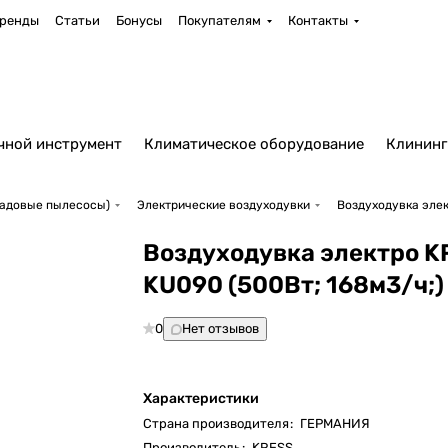
ренды
Статьи
Бонусы
Покупателям
Контакты
чной инструмент
Климатическое оборудование
Клининг
садовые пылесосы)
Электрические воздуходувки
Воздуходувка элек
Воздуходувка электро K
KU090 (500Вт; 168м3/ч;)
0
Нет отзывов
Характеристики
Страна производителя
:
ГЕРМАНИЯ
Производитель
:
KRESS