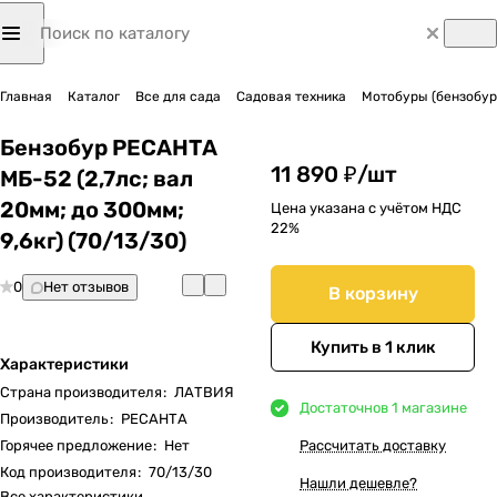
Главная
Каталог
Все для сада
Садовая техника
Мотобуры (бензобур
Бензобур РЕСАНТА
11 890 ₽/
шт
МБ-52 (2,7лс; вал
20мм; до 300мм;
Цена указана с учётом НДС
22%
9,6кг) (70/13/30)
0
Нет отзывов
В корзину
Купить в 1 клик
Характеристики
Страна производителя
:
ЛАТВИЯ
Достаточно
в 1 магазине
Производитель
:
РЕСАНТА
Горячее предложение
:
Нет
Рассчитать доставку
Код производителя
:
70/13/30
Нашли дешевле?
Все характеристики