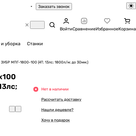
Заказать звонок
Войти
Сравнение
Избранное
Корзина
 и уборка
Станки
ЗУБР МПГ-1800-100 (4Т; 13лс; 1800л/м; до 30мм;)
х100
13лс;
Нет в наличии
Рассчитать доставку
Нашли дешевле?
Хочу в подарок