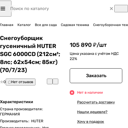
Главная
Каталог
Все для сада
Садовая техника
Снегоуборочная тех
Снегоуборщик
105 890 ₽/
шт
гусеничный HUTER
SGC 6000CD (212см³;
Цена указана с учётом НДС
22%
8лс; 62х54см; 85кг)
(70/7/23)
Заказать
0
Нет отзывов
Нет в наличии
Характеристики
Рассчитать доставку
Страна производителя
:
Нашли дешевле?
ГЕРМАНИЯ
Производитель
:
HUTER
Хочу в подарок
Горячее предложение
:
Нет