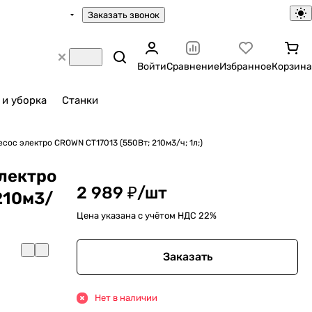
Заказать звонок
Войти
Сравнение
Избранное
Корзина
 и уборка
Станки
сос электро CROWN CT17013 (550Вт; 210м3/ч; 1л;)
лектро
2 989 ₽/
шт
210м3/
Цена указана с учётом НДС 22%
Заказать
Нет в наличии