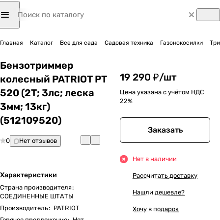
Главная
Каталог
Все для сада
Садовая техника
Газонокосилки
Три
Бензотриммер
19 290 ₽/
шт
колесный PATRIOT PT
520 (2Т; 3лс; леска
Цена указана с учётом НДС
22%
3мм; 13кг)
(512109520)
Заказать
0
Нет отзывов
Нет в наличии
Характеристики
Рассчитать доставку
Страна производителя
:
Нашли дешевле?
СОЕДИНЕННЫЕ ШТАТЫ
Производитель
:
PATRIOT
Хочу в подарок
Горячее предложение
:
Нет