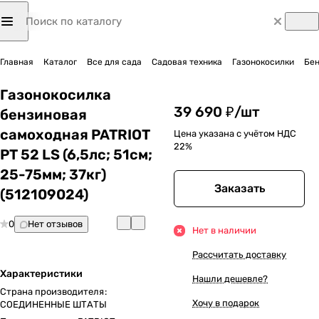
Главная
Каталог
Все для сада
Садовая техника
Газонокосилки
Бен
Газонокосилка
39 690 ₽/
шт
бензиновая
самоходная PATRIOT
Цена указана с учётом НДС
22%
PT 52 LS (6,5лс; 51cм;
25-75мм; 37кг)
Заказать
(512109024)
0
Нет отзывов
Нет в наличии
Рассчитать доставку
Характеристики
Нашли дешевле?
Страна производителя
:
Хочу в подарок
СОЕДИНЕННЫЕ ШТАТЫ