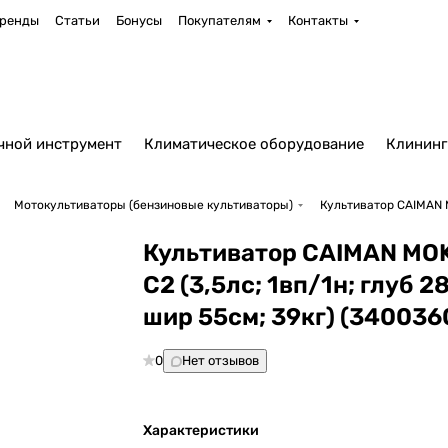
ренды
Статьи
Бонусы
Покупателям
Контакты
чной инструмент
Климатическое оборудование
Клининг
Мотокультиваторы (бензиновые культиваторы)
Культиватор CAIMAN M
Культиватор CAIMAN MO
C2 (3,5лс; 1вп/1н; глуб 2
шир 55см; 39кг) (340036
0
Нет отзывов
Характеристики