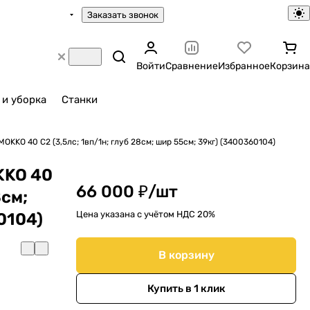
Заказать звонок
Войти
Сравнение
Избранное
Корзина
 и уборка
Станки
OKKO 40 C2 (3,5лс; 1вп/1н; глуб 28см; шир 55см; 39кг) (3400360104)
KKO 40
66 000 ₽/
шт
8см;
Цена указана с учётом НДС 20%
0104)
В корзину
Купить в 1 клик