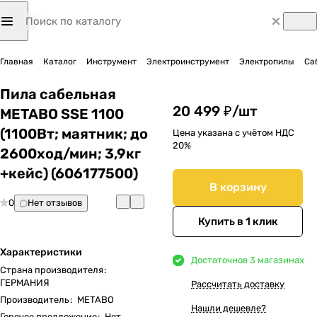
Главная
Каталог
Инструмент
Электроинструмент
Электропилы
Са
Пила сабельная
20 499 ₽/
шт
METABO SSE 1100
(1100Вт; маятник; до
Цена указана с учётом НДС
20%
2600ход/мин; 3,9кг
+кейс) (606177500)
В корзину
0
Нет отзывов
Купить в 1 клик
Характеристики
Достаточно
в 3 магазинах
Страна производителя
:
ГЕРМАНИЯ
Рассчитать доставку
Производитель
:
METABO
Нашли дешевле?
Горячее предложение
:
Нет