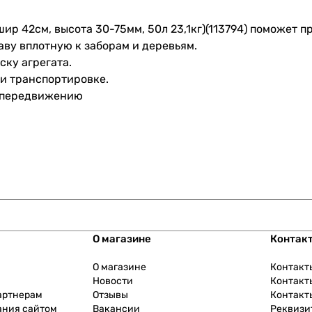
шир 42см, высота 30-75мм, 50л 23,1кг)(113794) поможет 
раву вплотную к заборам и деревьям.
ку агрегата.
 и транспортировке.
у передвижению
О магазине
Контак
О магазине
Контакт
Новости
Контакт
артнерам
Отзывы
Контакт
ания сайтом
Вакансии
Реквизи