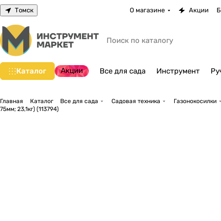
Томск
О магазине
Акции
Б
Акции
Каталог
Все для сада
Инструмент
Ру
Главная
Каталог
Все для сада
Садовая техника
Газонокосилки
75мм; 23,1кг) (113794)