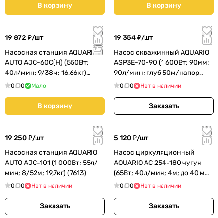
В корзину
В корзину
19 872 ₽/
шт
19 354 ₽/
шт
Насосная станция AQUARIO
Насос скважинный AQUARIO
AUTO AJC-60C(H) (550Вт;
ASP3E-70-90 (1 600Вт; 90мм;
40л/мин; 9/38м; 16,66кг)
90л/мин; глуб 50м/напор
(7360)
93м; кабель 1,5м) (3970
0
0
Мало
0
0
Нет в наличии
В корзину
Заказать
19 250 ₽/
шт
5 120 ₽/
шт
Насосная станция AQUARIO
Насос циркуляционный
AUTO AJC-101 (1 000Вт; 55л/
AQUARIO AC 254-180 чугун
мин; 8/52м; 19,7кг) (7613)
(65Вт; 40л/мин; 4м; до 40 мм
- 1 1/2"мм;) (5354)
0
0
Нет в наличии
0
0
Нет в наличии
Заказать
Заказать