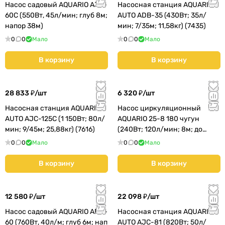
Насос садовый AQUARIO AJC-
Насосная станция AQUARIO
60C (550Вт, 45л/мин; глуб 8м;
AUTO ADB-35 (430Вт; 35л/
напор 38м)
мин; 7/35м; 11,58кг) (7435)
0
0
Мало
0
0
Мало
В корзину
В корзину
28 833 ₽/
шт
6 320 ₽/
шт
Насосная станция AQUARIO
Насос циркуляционный
AUTO AJC-125C (1 150Вт; 80л/
AQUARIO 25-8 180 чугун
мин; 9/45м; 25,88кг) (7616)
(240Вт; 120л/мин; 8м; до
40мм;) (04702)
0
0
Мало
0
0
Мало
В корзину
В корзину
12 580 ₽/
шт
22 098 ₽/
шт
Насос садовый AQUARIO ADB-
Насосная станция AQUARIO
60 (760Вт, 40л/м; глуб 6м; нап
AUTO AJC-81 (820Вт; 50л/