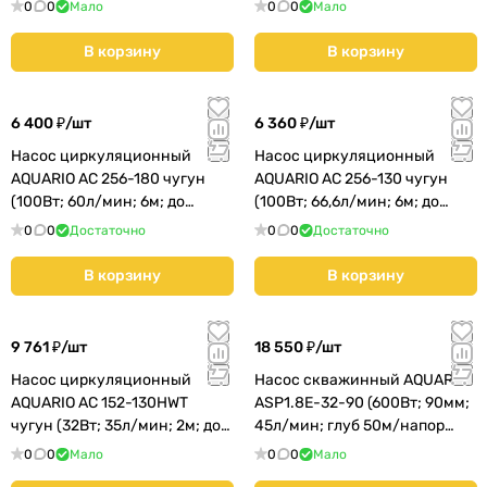
80м; кабель 60м) (3263)
78м; кабель 35м) (3755)
0
0
Мало
0
0
Мало
В корзину
В корзину
6 400 ₽/
шт
6 360 ₽/
шт
Насос циркуляционный
Насос циркуляционный
AQUARIO AC 256-180 чугун
AQUARIO AC 256-130 чугун
(100Вт; 60л/мин; 6м; до
(100Вт; 66,6л/мин; 6м; до
40мм;) (5356)
25мм;) (5256)
0
0
Достаточно
0
0
Достаточно
В корзину
В корзину
9 761 ₽/
шт
18 550 ₽/
шт
Насос циркуляционный
Насос скважинный AQUARIO
AQUARIO АС 152-130HWT
ASP1.8E-32-90 (600Вт; 90мм;
чугун (32Вт; 35л/мин; 2м; до
45л/мин; глуб 50м/напор
25мм;) (5152)
44м; кабель 30м) (3232)
0
0
Мало
0
0
Мало