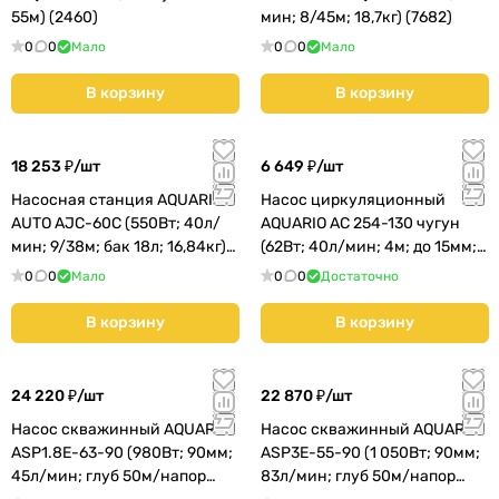
55м) (2460)
мин; 8/45м; 18,7кг) (7682)
0
0
Мало
0
0
Мало
В корзину
В корзину
18 253 ₽/
шт
6 649 ₽/
шт
Насосная станция AQUARIO
Насос циркуляционный
AUTO AJC-60C (550Вт; 40л/
AQUARIO AC 254-130 чугун
мин; 9/38м; бак 18л; 16,84кг)
(62Вт; 40л/мин; 4м; до 15мм;)
(7660)
(5254)
0
0
Мало
0
0
Достаточно
В корзину
В корзину
24 220 ₽/
шт
22 870 ₽/
шт
Насос скважинный AQUARIO
Насос скважинный AQUARIO
ASP1.8E-63-90 (980Вт; 90мм;
ASP3E-55-90 (1 050Вт; 90мм;
45л/мин; глуб 50м/напор
83л/мин; глуб 50м/напор