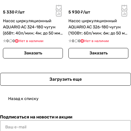
5 330 ₽/
шт
5 930 ₽/
шт
Насос циркуляционный
Насос циркуляционный
AQUARIO AC 324-180 чугун
AQUARIO AC 326-180 чугун
(65Вт; 40л/мин; 4м; до 50 мм
(100Вт; 60л/мин; 6м; до 50 мм
- 2"мм;) (5324)
- 2"мм;) (5326)
0
0
Нет в наличии
0
0
Нет в наличии
Заказать
Заказать
Загрузить еще
Назад к списку
Подписаться
на новости и акции