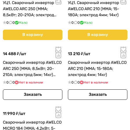
УЦ1. Сварочный инвертор
УЦ1. Сварочный инвертор
AWELCO ARC 250 (MMA;
AWELCO ARC 210 (MMA; 15-
8,5кВт; 20-210А; электрод
180А; электрод 4мм; 14кг)
5мм; 14,4кг) (67250)
0
0
Мало
0
0
Мало
В корзину
В корзину
14 488 ₽/
шт
13 210 ₽/
шт
Сварочный инвертор AWELCO
Сварочный инвертор AWELCO
ARC 250 (MMA; 8,5кВт; 20-
ARC 210 (MMA; 15-180А;
210А; электрод 5мм; 14кг)
электрод 4мм; 14кг)
(67250)
0
0
Нет в наличии
0
0
Нет в наличии
Заказать
Заказать
11 990 ₽/
шт
Сварочный инвертор AWELCO
MICRO 184 (MMA; 4,2кВт; 5-