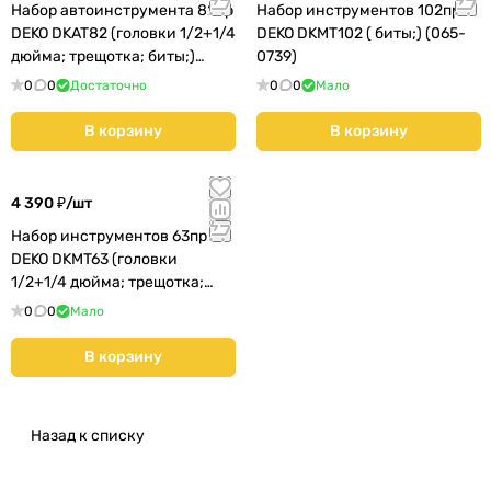
Набор автоинструмента 82пр
Набор инструментов 102пр
DEKO DKAT82 (головки 1/2+1/4
DEKO DKMT102 ( биты;) (065-
дюйма; трещотка; биты;)
0739)
(065-0910)
0
0
Достаточно
0
0
Мало
В корзину
В корзину
4 390 ₽/
шт
Набор инструментов 63пр
DEKO DKMT63 (головки
1/2+1/4 дюйма; трещотка;
биты;) (065-0731)
0
0
Мало
В корзину
Назад к списку