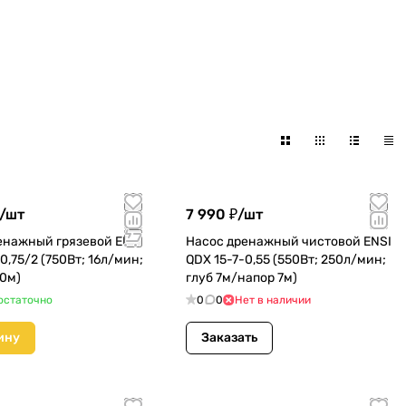
/
шт
7 990 ₽/
шт
енажный грязевой ENSI
Насос дренажный чистовой ENSI
0,75/2 (750Вт; 16л/мин;
QDX 15-7-0,55 (550Вт; 250л/мин;
10м)
глуб 7м/напор 7м)
остаточно
0
0
Нет в наличии
ину
Заказать