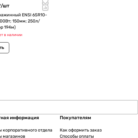
₽/
шт
важинный ENSI 6SR10-
 500Вт; 150мм; 250л/
р 194м)
ет в наличии
ть
тная информация
Покупателям
ы корпоративного отдела
Как оформить заказ
ы магазинов
Способы оплаты