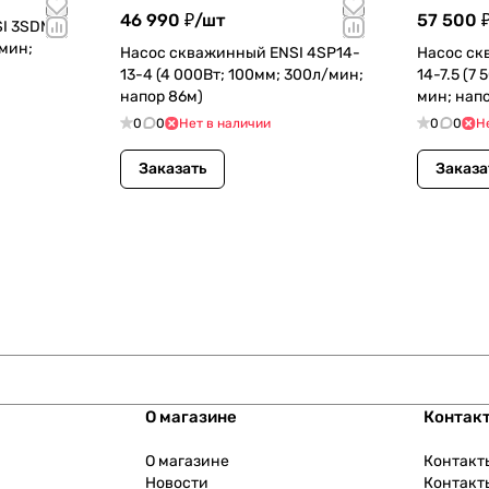
46 990 ₽/
шт
57 500 
I 3SDM
/мин;
Насос скважинный ENSI 4SP14-
Насос ск
)
13-4 (4 000Вт; 100мм; 300л/мин;
14-7.5 (7
напор 86м)
мин; напо
0
0
Нет в наличии
0
0
Н
Заказать
Заказа
О магазине
Контак
О магазине
Контакт
Новости
Контакт