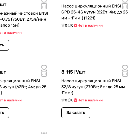
шт
Насос циркуляционный ENSI
GPD 25-4S чугун (62Вт; 4м; до 25
енажный чистовой ENSI
мм - 1"мм;) (1221)
-0,75 (750Вт; 275л/мин;
апор 16м)
0
0
Нет в наличии
ет в наличии
ть
шт
8 115 ₽/
шт
ркуляционный ENSI
Насос циркуляционный ENSI
 чугун (62Вт; 4м; до 25
32/8 чугун (270Вт; 8м; до 25 мм -
)
1"мм;)
ет в наличии
0
0
Нет в наличии
ть
Заказать