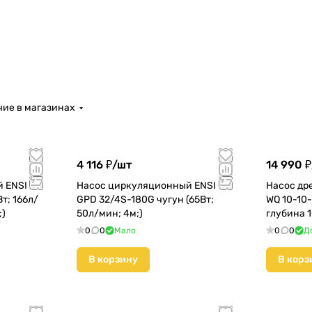
ие в магазинах
4 116 ₽/
шт
14 990 ₽
 ENSI
Насос циркуляционный ENSI
Насос др
т; 166л/
GPD 32/4S-180G чугун (65Вт;
WQ 10-10-
;)
50л/мин; 4м;)
глубина 
0
0
Мало
0
0
Д
В корзину
В корз