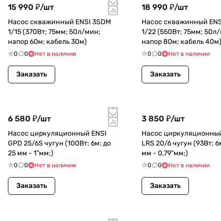
15 990 ₽/
шт
18 990 ₽/
шт
Насос скважинный ENSI 3SDM
Насос скважинный ENS
1/15 (370Вт; 75мм; 50л/мин;
1/22 (550Вт; 75мм; 50л
напор 60м; кабель 30м)
напор 80м; кабель 40м
0
0
Нет в наличии
0
0
Нет в наличии
Заказать
Заказать
6 580 ₽/
шт
3 850 ₽/
шт
Насос циркуляционный ENSI
Насос циркуляционный
GPD 25/6S чугун (100Вт; 6м; до
LRS 20/6 чугун (93Вт; 6
25 мм - 1"мм;)
мм - 0,79"мм;)
0
0
Нет в наличии
0
0
Нет в наличии
Заказать
Заказать