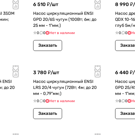
6 510 ₽/
шт
8 990 ₽/
I 3SDM
Насос циркуляционный ENSI
Насос др
/мин;
GPD 20/6S чугун (100Вт; 6м; до
QDX 10-16
)
25 мм - 1"мм;)
глуб 5м/н
0
0
Нет в наличии
0
0
Н
Заказать
Заказа
3 780 ₽/
шт
6 440 ₽/
 ENSI
Насос циркуляционный ENSI
Насос ци
м; до 20
LRS 20/4 чугун (72Вт; 4м; до 20
GPD 25/4S
мм - 0,79"мм;)
мм - 1"мм;
0
0
Нет в наличии
0
0
Н
Заказать
Заказа