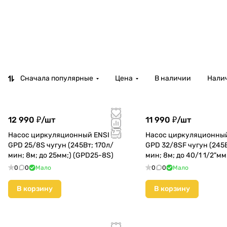
Сначала популярные
Цена
В наличии
Налич
12 990 ₽/
шт
11 990 ₽/
шт
Насос циркуляционный ENSI
Насос циркуляционный
GPD 25/8S чугун (245Вт; 170л/
GPD 32/8SF чугун (245В
мин; 8м; до 25мм;) (GPD25-8S)
мин; 8м; до 40/1 1/2"мм
0
0
Мало
0
0
Мало
В корзину
В корзину