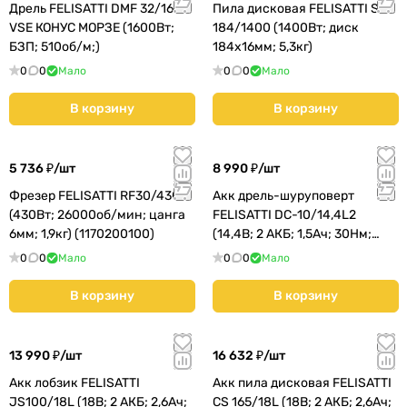
Дрель FELISATTI DMF 32/1600
Пила дисковая FELISATTI SСF
VSE КОНУС МОРЗЕ (1600Вт;
184/1400 (1400Вт; диск
БЗП; 510об/м;)
184х16мм; 5,3кг)
0
0
Мало
0
0
Мало
В корзину
В корзину
5 736 ₽/
шт
8 990 ₽/
шт
Фрезер FELISATTI RF30/430
Акк дрель-шуруповерт
(430Вт; 26000об/мин; цанга
FELISATTI DC-10/14,4L2
6мм; 1,9кг) (1170200100)
(14,4В; 2 АКБ; 1,5Ач; 30Нм;
1,5кг) (170250570)
0
0
Мало
0
0
Мало
В корзину
В корзину
13 990 ₽/
шт
16 632 ₽/
шт
Акк лобзик FELISATTI
Акк пила дисковая FELISATTI
JS100/18L (18В; 2 АКБ; 2,6Ач;
CS 165/18L (18В; 2 АКБ; 2,6Ач;