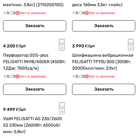
маятник; 3,8кг) (2110200100)
диск 165мм 3,5кг +кейс)
0
0
Нет в наличии
0
0
Нет в наличии
Заказать
Заказать
4 200 ₽/
шт
3 990 ₽/
шт
Перфоратор SDS-plus
Шлифмашина вибрационная
FELISATTI RH18/450ER (450Вт;
FELISATTI TP115/300 (300Вт;
1,2Дж; 7500уд/м)
20000кол/мин; 2,9кг)
0
0
Нет в наличии
0
0
Нет в наличии
Заказать
Заказать
9 499 ₽/
шт
УШМ FELISATTI AG 230/2600
S2 230мм (2600Вт; 6500об/
мин; 5,8кг)