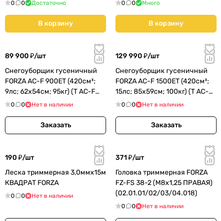
0
0
Достаточно
0
0
Много
В корзину
В корзину
89 900 ₽/
шт
129 990 ₽/
шт
Снегоуборщик гусеничный
Снегоуборщик гусеничный
FORZA AC-F 900ET (420см³;
FORZA AC-F 1500ET (420см³;
9лс; 62х54см; 95кг) (T AC-F
15лс; 85х59см; 100кг) (T AC-F
900ET)
1500ET)
0
0
Нет в наличии
0
0
Нет в наличии
Заказать
Заказать
190 ₽/
шт
371 ₽/
шт
Леска триммерная 3,0ммх15м
Головка триммерная FORZA
КВАДРАТ FORZA
FZ-FS 38-2 (M8х1,25 ПРАВАЯ)
(02.01.01/02/03/04.018)
0
0
Нет в наличии
0
0
Нет в наличии