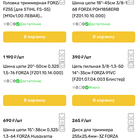
Головка триммерная FORZA
Шина цепи 18"-45см 3/8-1,5-
FZ55 (для STIHL FS-55)
68 FORZA POH1858ERB
(M10х1,00 ЛЕВАЯ)
(FZ01.10.10.000)
(02.01.01/02/03/04.006)
0
0
Достаточно
0
0
Достаточно
В корзину
В корзину
1 190 ₽/
шт
390 ₽/
шт
Шина цепи 20"-50см 0,325-
Цепь пильная 3/8-1,3-50
1,5-76 FORZA (FZ01.10.14.000)
14"-35см FORZA 91VC
(FZ01.07.04.003 Блистер)
0
0
Достаточно
0
0
Много
В корзину
В корзину
690 ₽/
шт
265 ₽/
шт
Шина цепи 15"-38см 0,325-
Диск для триммера
1,3-64 FORZA Husqvarna
255x25,4мм-3Z FORZA