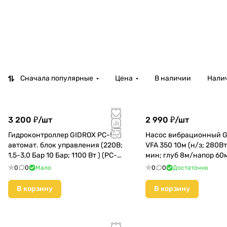
Сначала популярные
Цена
В наличии
Налич
3 200 ₽/
шт
2 990 ₽/
шт
Гидроконтроллер GIDROX PC-59
Насос вибрационный 
автомат. блок управления (220B;
VFA 350 10м (н/з; 280Вт
1,5-3,0 Бар 10 Бар; 1100 Вт ) (PC-
мин; глуб 8м/напор 60м
59)
350-10)
0
0
Мало
0
0
Достаточно
В корзину
В корзину