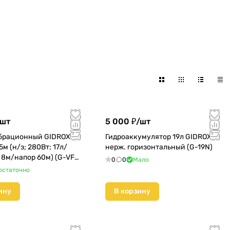
шт
5 000 ₽/
шт
брационный GIDROX
Гидроаккумулятор 19л GIDROX
5м (н/з; 280Вт; 17л/
нерж. горизонтальный (G-19N)
 8м/напор 60м) (G-VFA
0
0
Мало
остаточно
ину
В корзину