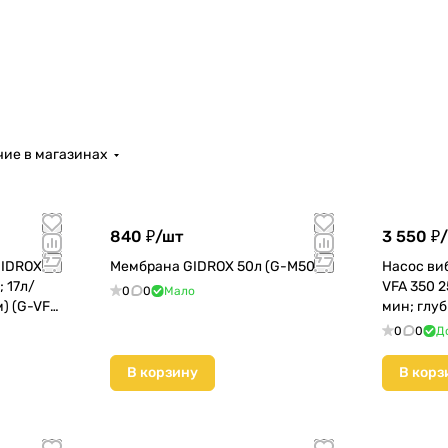
ие в магазинах
840 ₽/
шт
3 550 ₽/
GIDROX
Мембрана GIDROX 50л (G-М50)
Насос ви
; 17л/
VFA 350 2
0
0
Мало
) (G-VFA
мин; глуб
350-25)
0
0
Д
В корзину
В корз