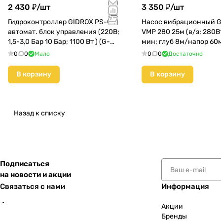
2 430 ₽/
шт
3 350 ₽/
шт
Гидроконтроллер GIDROX PS-03
Насос вибрационный 
автомат. блок управления (220В;
VMP 280 25м (в/з; 280Вт
1,5-3,0 Бар 10 Бар; 1100 Вт ) (G-
мин; глуб 8м/напор 60
PS-03)
280-25)
0
0
Мало
0
0
Достаточно
В корзину
В корзину
Назад к списку
Подписаться
на новости и акции
Связаться с нами
Информация
Акции
Бренды