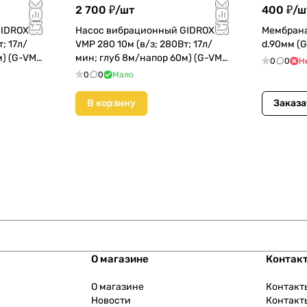
2 700 ₽/
шт
400 ₽/
ш
GIDROX
Насос вибрационный GIDROX
Мембрана
; 17л/
VMP 280 10м (в/з; 280Вт; 17л/
d.90мм (G
м) (G-VMP
мин; глуб 8м/напор 60м) (G-VMP
0
0
Н
280-10)
0
0
Мало
В корзину
Заказа
О магазине
Контак
О магазине
Контакт
Новости
Контакт