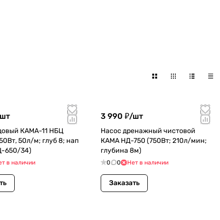
шт
3 990 ₽/
шт
довый КАМА-11 НБЦ
Насос дренажный чистовой
50Вт, 50л/м; глуб 8; нап
КАМА НД-750 (750Вт; 210л/мин;
Ц-650/34)
глубина 8м)
ет в наличии
0
0
Нет в наличии
ть
Заказать