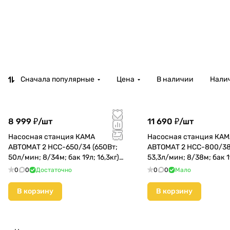
Сначала популярные
Цена
В наличии
Налич
8 999 ₽/
шт
11 690 ₽/
шт
Насосная станция КАМА
Насосная станция КА
АВТОМАТ 2 НСС-650/34 (650Вт;
АВТОМАТ 2 НСС-800/38
50л/мин; 8/34м; бак 19л; 16,3кг)
53,3л/мин; 8/38м; бак 1
(2 НСС-650/34)
(НСС-800/38)
0
0
Достаточно
0
0
Мало
В корзину
В корзину