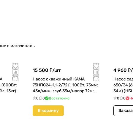
ие в магазинах
15 500 ₽/
шт
4 960 ₽/
МА
Насос скважинный КАМА
Насос са
 (800Вт;
75НПС24-1,1-2/72 (1 100Вт; 75мм;
650/34 (6
9л; 13кг)
43л/мин; глуб 35м/напор 72м;
34м) (НБ
кабель 30м)
0
0
Достаточно
0
0
Н
В корзину
Заказа