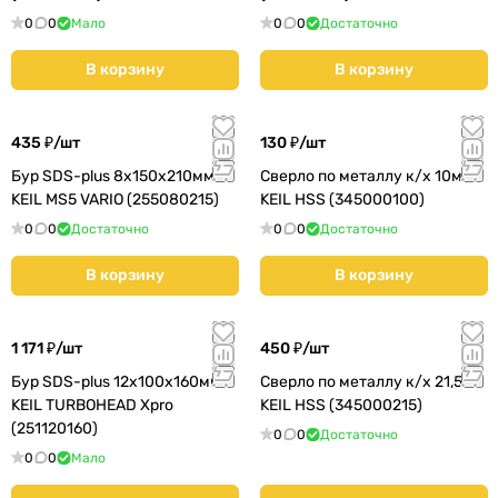
0
0
Мало
0
0
Достаточно
В корзину
В корзину
435 ₽/
шт
130 ₽/
шт
Бур SDS-plus 8х150х210мм
Сверло по металлу к/х 10мм
KEIL MS5 VARIO (255080215)
KEIL HSS (345000100)
0
0
Достаточно
0
0
Достаточно
В корзину
В корзину
1 171 ₽/
шт
450 ₽/
шт
Бур SDS-plus 12х100х160мм
Сверло по металлу к/х 21,5мм
KEIL TURBOHEAD Xpro
KEIL HSS (345000215)
(251120160)
0
0
Достаточно
0
0
Мало