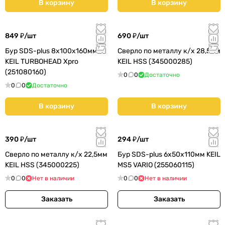
В корзину
В корзину
849 ₽/
шт
690 ₽/
шт
Бур SDS-plus 8х100х160мм
Сверло по металлу к/х 28,5мм
KEIL TURBOHEAD Xpro
KEIL HSS (345000285)
(251080160)
0
0
Достаточно
0
0
Достаточно
В корзину
В корзину
390 ₽/
шт
294 ₽/
шт
Сверло по металлу к/х 22,5мм
Бур SDS-plus 6х50х110мм KEIL
KEIL HSS (345000225)
MS5 VARIO (255060115)
0
0
Нет в наличии
0
0
Нет в наличии
Заказать
Заказать