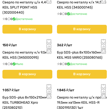
Сверло по металлу ц/х 4,4мм
Сверло по металлу к/х 14,5мм
KEIL SPLIT POINT HSS
KEIL HSS (345000145)
(302000440)
0
0
Достаточно
0
0
Достаточно
В корзину
В корзину
150 ₽/
шт
362 ₽/
шт
Сверло по металлу к/х 9,5мм
Бур SDS-plus 8х100х160мм
KEIL HSS (345000095)
KEIL MS5 VARIO (255080165)
0
0
Мало
0
0
Достаточно
В корзину
В корзину
1 057 ₽/
шт
1 845 ₽/
шт
Бур SDS-plus 8х150х210мм
Сверло по металлу ц/х проточ
KEIL TURBOHEAD Xpro
19,5мм хв13мм KEIL HSS-R
(251080210)
(300195130) 1шт