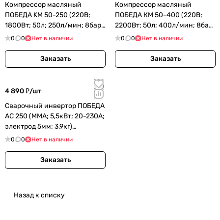
Компрессор масляный
Компрессор масляный
ПОБЕДА KM 50-250 (220В;
ПОБЕДА КМ 50-400 (220В;
1800Вт; 50л; 250л/мин; 8бар;
2200Вт; 50л; 400л/мин; 8бар;
25,2кг) (525301767)
39кг) (525301715)
0
0
Нет в наличии
0
0
Нет в наличии
Заказать
Заказать
4 890 ₽/
шт
Сварочный инвертор ПОБЕДА
АС 250 (MMA; 5,5кВт; 20-230А;
электрод 5мм; 3,9кг)
(606301725)
0
0
Нет в наличии
Заказать
Назад к списку