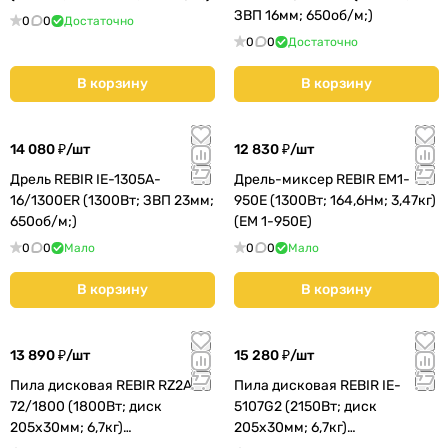
ЗВП 16мм; 650об/м;)
0
0
Достаточно
0
0
Достаточно
В корзину
В корзину
14 080 ₽/
шт
12 830 ₽/
шт
Дрель REBIR IE-1305A-
Дрель-миксер REBIR EM1-
16/1300ER (1300Вт; ЗВП 23мм;
950E (1300Вт; 164,6Нм; 3,47кг)
650об/м;)
(EM 1-950E)
0
0
Мало
0
0
Мало
В корзину
В корзину
13 890 ₽/
шт
15 280 ₽/
шт
Пила дисковая REBIR RZ2A-
Пила дисковая REBIR IE-
72/1800 (1800Вт; диск
5107G2 (2150Вт; диск
205х30мм; 6,7кг)
205х30мм; 6,7кг)