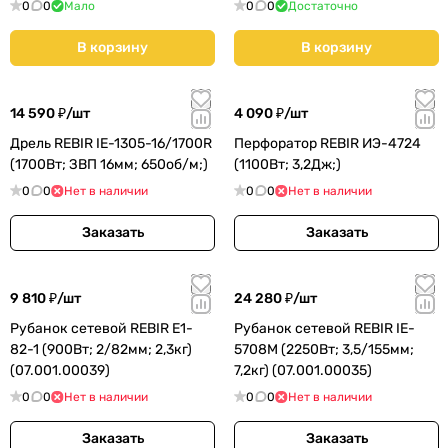
(07.001.00030)
(07.001.00024)
0
0
Мало
0
0
Достаточно
В корзину
В корзину
14 590 ₽/
шт
4 090 ₽/
шт
Дрель REBIR IE-1305-16/1700R
Перфоратор REBIR ИЭ-4724
(1700Вт; ЗВП 16мм; 650об/м;)
(1100Вт; 3,2Дж;)
0
0
Нет в наличии
0
0
Нет в наличии
Заказать
Заказать
9 810 ₽/
шт
24 280 ₽/
шт
Рубанок сетевой REBIR E1-
Рубанок сетевой REBIR IE-
82-1 (900Вт; 2/82мм; 2,3кг)
5708М (2250Вт; 3,5/155мм;
(07.001.00039)
7,2кг) (07.001.00035)
0
0
Нет в наличии
0
0
Нет в наличии
Заказать
Заказать