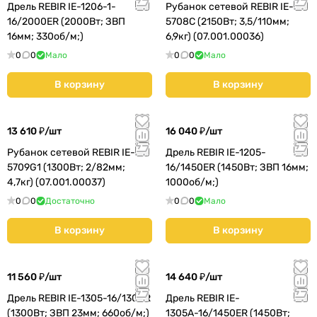
Дрель REBIR IE-1206-1-
Рубанок сетевой REBIR IE-
16/2000ER (2000Вт; ЗВП
5708С (2150Вт; 3,5/110мм;
16мм; 330об/м;)
6,9кг) (07.001.00036)
0
0
Мало
0
0
Мало
В корзину
В корзину
13 610 ₽/
шт
16 040 ₽/
шт
Рубанок сетевой REBIR IE-
Дрель REBIR IE-1205-
5709G1 (1300Вт; 2/82мм;
16/1450ER (1450Вт; ЗВП 16мм;
4,7кг) (07.001.00037)
1000об/м;)
0
0
Достаточно
0
0
Мало
В корзину
В корзину
11 560 ₽/
шт
14 640 ₽/
шт
Дрель REBIR IE-1305-16/1300R
Дрель REBIR IE-
(1300Вт; ЗВП 23мм; 660об/м;)
1305А-16/1450ER (1450Вт;