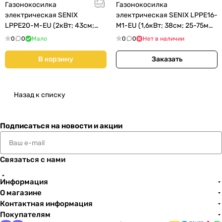
Газонокосилка
Газонокосилка
электрическая SENIX
электрическая SENIX LPPE16-
LPPE20-M-EU (2кВт; 43cм;
M1-EU (1,6кВт; 38cм; 25-75мм;
25-75мм; 9,2кг)
13,5кг)
0
0
Мало
0
0
Нет в наличии
В корзину
Заказать
Назад к списку
Подписаться
на новости и акции
Связаться с нами
Информация
О магазине
Контактная информация
Покупателям