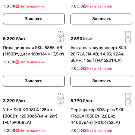
0
0
Нет в наличии
0
0
Нет в наличии
Заказать
Заказать
5 290 ₽/
шт
2 590 ₽/
шт
Пила дисковая SKIL 5855-АВ
Акк дрель-шуруповерт SKIL
(1150Вт; диск 160х16мм; 3,5кг)
2017LA (14,4В; 1 АКБ; 1,2Ач;
30Нм; 1,6кг) (F0152017LA)
0
0
Нет в наличии
0
0
Нет в наличии
Заказать
Заказать
3 290 ₽/
шт
5 790 ₽/
шт
УШМ SKIL 9008LА 125мм
Перфоратор SDS-plus SKIL
(800Вт; 12000об/мин; 2кг)
1762LA (850Вт; 2,8Дж;
(F0159008LA)
4400уд/м) (F0151762LA)
0
0
Нет в наличии
0
0
Нет в наличии