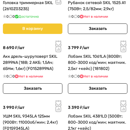
Головка триммерная SKIL
Рубанок сетевой SKIL 1525 A1
(2610Z03235)
(750Вт; 2,5/82мм; 2,9кг)
0
0
Достаточно
0
0
Нет в наличии
В корзину
Заказать
8 690 ₽/
шт
3 799 ₽/
шт
Акк дрель-шуруповерт SKIL
Лобзик SKIL 1061LA (800Вт;
2899NA (18В; 2 АКБ; 1,5Ач;
800-3000 ход/мин; маятник.
65Нм; 1,6кг) (F0152899NA)
2,5кг +кейс) (181802)
0
0
Нет в наличии
0
0
Нет в наличии
Заказать
Заказать
3 990 ₽/
шт
3 390 ₽/
шт
УШМ SKIL 9345LA 125мм
Лобзик SKIL 4381LD (500Вт;
(900Вт; 11000об/мин; 2,4кг)
800-3000 ход/мин; маятник.
(F0159345LA)
2,1кг +кейс)