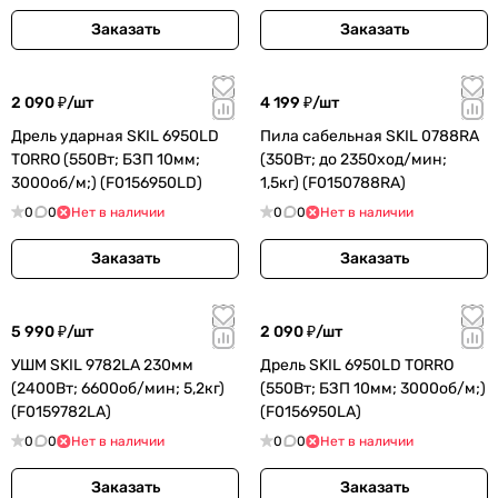
Заказать
Заказать
2 090 ₽/
шт
4 199 ₽/
шт
Дрель ударная SKIL 6950LD
Пила сабельная SKIL 0788RA
ТОRRО (550Вт; БЗП 10мм;
(350Вт; до 2350ход/мин;
3000об/м;) (F0156950LD)
1,5кг) (F0150788RA)
0
0
Нет в наличии
0
0
Нет в наличии
Заказать
Заказать
5 990 ₽/
шт
2 090 ₽/
шт
УШМ SKIL 9782LA 230мм
Дрель SKIL 6950LD ТОRRО
(2400Вт; 6600об/мин; 5,2кг)
(550Вт; БЗП 10мм; 3000об/м;)
(F0159782LA)
(F0156950LA)
0
0
Нет в наличии
0
0
Нет в наличии
Заказать
Заказать