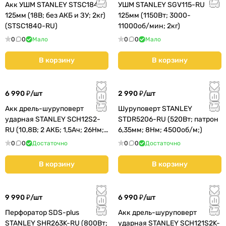
Акк УШМ STANLEY STSC1840
УШМ STANLEY SGV115-RU
125мм (18В; без АКБ и ЗУ; 2кг)
125мм (1150Вт; 3000-
(STSC1840-RU)
11000об/мин; 2кг)
0
0
Мало
0
0
Мало
В корзину
В корзину
6 990 ₽/
шт
2 990 ₽/
шт
Акк дрель-шуруповерт
Шуруповерт STANLEY
ударная STANLEY SCH12S2-
STDR5206-RU (520Вт; патрон
RU (10,8В; 2 АКБ; 1,5Ач; 26Нм;
6,35мм; 8Нм; 4500об/м;)
1кг)
0
0
Достаточно
0
0
Достаточно
В корзину
В корзину
9 990 ₽/
шт
6 990 ₽/
шт
Перфоратор SDS-plus
Акк дрель-шуруповерт
STANLEY SHR263K-RU (800Вт;
ударная STANLEY SCH121S2K-