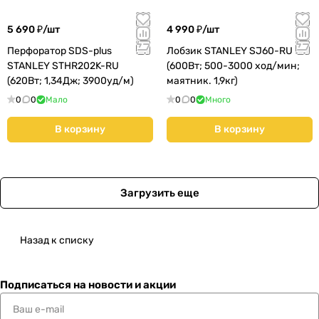
5 690 ₽/
шт
4 990 ₽/
шт
Перфоратор SDS-plus
Лобзик STANLEY SJ60-RU
STANLEY STHR202K-RU
(600Вт; 500-3000 ход/мин;
(620Вт; 1,34Дж; 3900уд/м)
маятник. 1,9кг)
0
0
Мало
0
0
Много
В корзину
В корзину
Загрузить еще
Назад к списку
Подписаться
на новости и акции