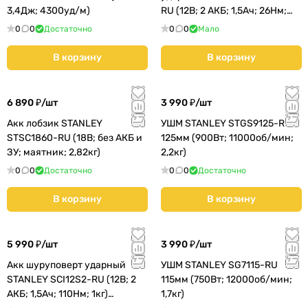
3,4Дж; 4300уд/м)
RU (12В; 2 АКБ; 1,5Ач; 26Нм;
1,1кг)
0
0
Достаточно
0
0
Мало
В корзину
В корзину
6 890 ₽/
шт
3 990 ₽/
шт
Акк лобзик STANLEY
УШМ STANLEY STGS9125-RU
STSC1860-RU (18В; без АКБ и
125мм (900Вт; 11000об/мин;
ЗУ; маятник; 2,82кг)
2,2кг)
0
0
Достаточно
0
0
Достаточно
В корзину
В корзину
5 990 ₽/
шт
3 990 ₽/
шт
Акк шуруповерт ударный
УШМ STANLEY SG7115-RU
STANLEY SCI12S2-RU (12В; 2
115мм (750Вт; 12000об/мин;
АКБ; 1,5Ач; 110Нм; 1кг)
1,7кг)