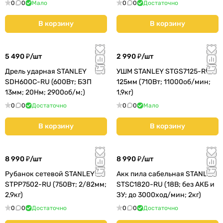
(SCI121S2K-RU)
0
0
Мало
0
0
Достаточно
В корзину
В корзину
5 490 ₽/
шт
2 990 ₽/
шт
Дрель ударная STANLEY
УШМ STANLEY STGS7125-RU
SDH600C-RU (600Вт; БЗП
125мм (710Вт; 11000об/мин;
13мм; 20Нм; 2900об/м;)
1,9кг)
0
0
Достаточно
0
0
Мало
В корзину
В корзину
8 990 ₽/
шт
8 990 ₽/
шт
Рубанок сетевой STANLEY
Акк пила сабельная STANLEY
STPP7502-RU (750Вт; 2/82мм;
STSC1820-RU (18В; без АКБ и
2,9кг)
ЗУ; до 3000ход/мин; 2кг)
0
0
Достаточно
0
0
Достаточно