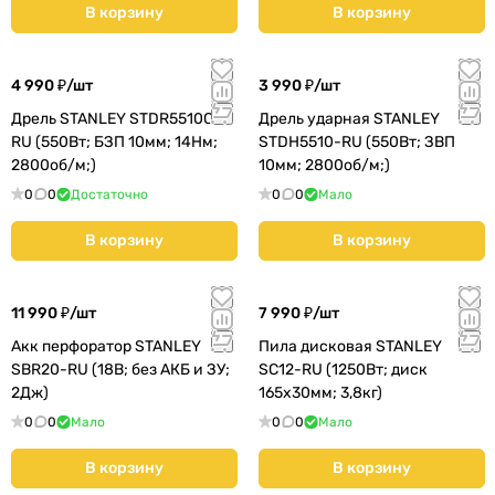
В корзину
В корзину
4 990 ₽/
шт
3 990 ₽/
шт
Дрель STANLEY STDR5510C-
Дрель ударная STANLEY
RU (550Вт; БЗП 10мм; 14Нм;
STDH5510-RU (550Вт; ЗВП
2800об/м;)
10мм; 2800об/м;)
0
0
Достаточно
0
0
Мало
В корзину
В корзину
11 990 ₽/
шт
7 990 ₽/
шт
Акк перфоратор STANLEY
Пила дисковая STANLEY
SBR20-RU (18В; без АКБ и ЗУ;
SC12-RU (1250Вт; диск
2Дж)
165х30мм; 3,8кг)
0
0
Мало
0
0
Мало
В корзину
В корзину