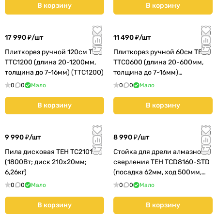
В корзину
В корзину
17 990 ₽/
шт
11 490 ₽/
шт
Плиткорез ручной 120см TEH
Плиткорез ручной 60см TEH
TTC1200 (длина 20-1200мм,
TTC0600 (длина 20-600мм,
толщина до 7-16мм) (TTC1200)
толщина до 7-16мм)
(TTC0600)
0
0
Мало
0
0
Мало
В корзину
В корзину
9 990 ₽/
шт
8 990 ₽/
шт
Пила дисковая TEH TC21018
Стойка для дрели алмазного
(1800Вт; диск 210х20мм;
сверления TEH TCD8160-STD
6,26кг)
(посадка 62мм, ход 500мм,
8,92кг) (TCD8160-STD)
0
0
Мало
0
0
Мало
В корзину
В корзину