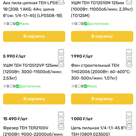
Акк пила цепная TEH LPS508-
УШМ TEH TG12510M 125мм
1B (20В; 1 АКБ; 4Ач; шина
(1000Вт; 11000об/мин; 2,39кг)
8"см; 1/4-1,1-45) (LPS508-1B)
(TG125M)
0
0
Мало
0
0
Достаточно
В корзину
В корзину
5 990 ₽/
шт
1 990 ₽/
шт
УШМ TEH TG12512VP 125мм
Фен строительный TEH
(1200Вт; 3000-11500об/мин;
THG2006 (2000Вт; 60-600°С;
2,53кг)
300-500л/мин; 1,07кг)
0
0
Достаточно
0
0
Мало
В корзину
В корзину
15 490 ₽/
шт
1 000 ₽/
шт
Фрезер TEH TER2100V
Цепь пильная 1/4-1,1-45 8"см
(2100Вт; 9000-22000об/мин;
TEH (0809.023500)