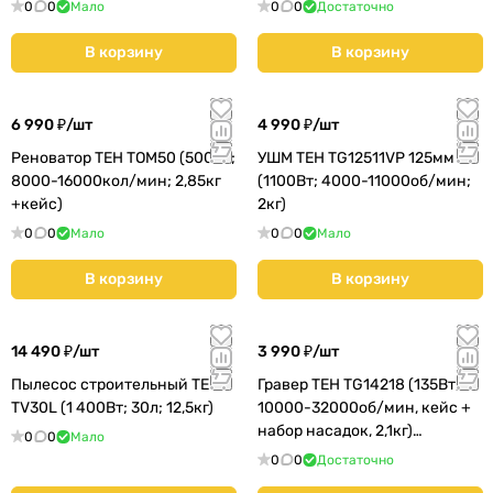
0
0
Мало
0
0
Достаточно
В корзину
В корзину
6 990 ₽/
шт
4 990 ₽/
шт
Реноватор TEH TOM50 (500Вт;
УШМ TEH TG12511VP 125мм
8000-16000кол/мин; 2,85кг
(1100Вт; 4000-11000об/мин;
+кейс)
2кг)
0
0
Мало
0
0
Мало
В корзину
В корзину
14 490 ₽/
шт
3 990 ₽/
шт
Пылесос строительный TEH
Гравер TEH TG14218 (135Вт,
TV30L (1 400Вт; 30л; 12,5кг)
10000-32000об/мин, кейс +
набор насадок, 2,1кг)
0
0
Мало
(TG14218)
0
0
Достаточно