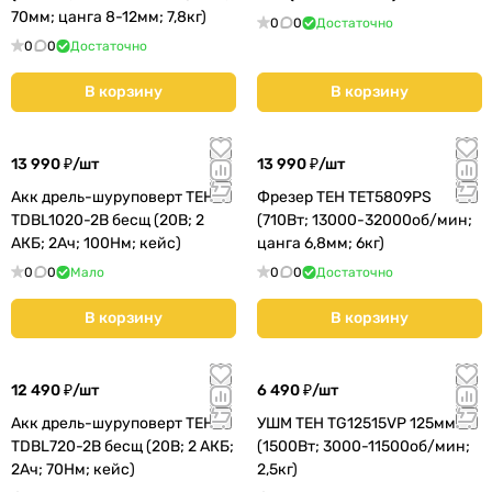
70мм; цанга 8-12мм; 7,8кг)
0
0
Достаточно
0
0
Достаточно
В корзину
В корзину
13 990 ₽/
шт
13 990 ₽/
шт
Акк дрель-шуруповерт TEH
Фрезер TEH TET5809PS
TDBL1020-2B бесщ (20В; 2
(710Вт; 13000-32000об/мин;
АКБ; 2Ач; 100Нм; кейс)
цанга 6,8мм; 6кг)
0
0
Мало
0
0
Достаточно
В корзину
В корзину
12 490 ₽/
шт
6 490 ₽/
шт
Акк дрель-шуруповерт TEH
УШМ TEH TG12515VP 125мм
TDBL720-2B бесщ (20В; 2 АКБ;
(1500Вт; 3000-11500об/мин;
2Ач; 70Нм; кейс)
2,5кг)