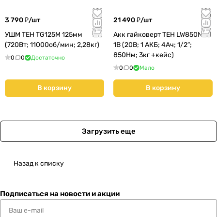
3 790 ₽/
шт
21 490 ₽/
шт
УШМ TEH TG125M 125мм
Акк гайковерт TEH LW850N-
(720Вт; 11000об/мин; 2,28кг)
1B (20В; 1 АКБ; 4Ач; 1/2″;
850Нм; 3кг +кейс)
0
0
Достаточно
0
0
Мало
В корзину
В корзину
Загрузить еще
Назад к списку
Подписаться
на новости и акции