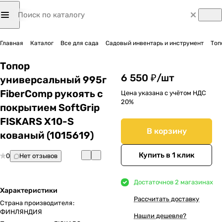
Главная
Каталог
Все для сада
Садовый инвентарь и инструмент
Топ
Топор
6 550 ₽/
шт
универсальный 995г
FiberComp рукоять с
Цена указана с учётом НДС
20%
покрытием SoftGrip
FISKARS X10-S
В корзину
кованый (1015619)
Купить в 1 клик
0
Нет отзывов
Достаточно
в 2 магазинах
Характеристики
Рассчитать доставку
Страна производителя
:
ФИНЛЯНДИЯ
Нашли дешевле?