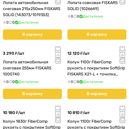
Лопата автомобильная
Лопата совковая FISKARS
снеговая 215х250мм FISKARS
SOLID (1026649)
SOLID (143073/1019353)
0
0
Достаточно
0
0
Достаточно
В корзину
В корзину
3 290 ₽/
шт
12 120 ₽/
шт
Лопата автомобильная
Колун 1100г FiberComp
снеговая 255мм FISKARS
рукоять с покрытием SoftGrip
1000740
FISKARS X21-L + точилка
кованый (129047/1019333)
0
0
Достаточно
0
0
Достаточно
В корзину
В корзину
10 180 ₽/
шт
10 810 ₽/
шт
Колун 1830г FiberComp
Колун 1100г FiberComp
рукоять с покрытием SoftGrip
рукоять с покрытием SoftGrip