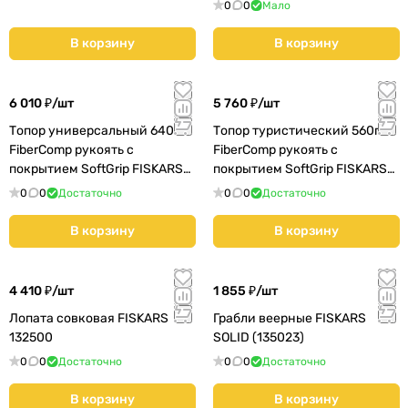
(1051142)
0
0
Мало
В корзину
В корзину
6 010 ₽/
шт
5 760 ₽/
шт
Топор универсальный 640г
Топор туристический 560г
FiberComp рукоять с
FiberComp рукоять с
покрытием SoftGrip FISKARS
покрытием SoftGrip FISKARS
X7-XS кованый (1015618)
X5-XXS кованый
0
0
Достаточно
0
0
Достаточно
(121123/10156
В корзину
В корзину
4 410 ₽/
шт
1 855 ₽/
шт
Лопата совковая FISKARS
Грабли веерные FISKARS
132500
SOLID (135023)
0
0
Достаточно
0
0
Достаточно
В корзину
В корзину