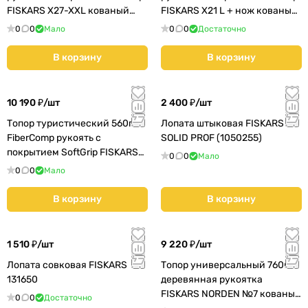
FISKARS X27-XXL кованый
FISKARS X21 L + нож кованый
(122503/1015644)
(1025436)
0
0
Мало
0
0
Достаточно
В корзину
В корзину
10 190 ₽/
шт
2 400 ₽/
шт
Топор туристический 560г
Лопата штыковая FISKARS
FiberComp рукоять с
SOLID PROF (1050255)
покрытием SoftGrip FISKARS
0
0
Мало
Х5 + Пила SW73 + нож кованы
0
0
Мало
В корзину
В корзину
1 510 ₽/
шт
9 220 ₽/
шт
Лопата совковая FISKARS
Топор универсальный 760г
131650
деревянная рукоятка
FISKARS NORDEN №7 кованый
0
0
Достаточно