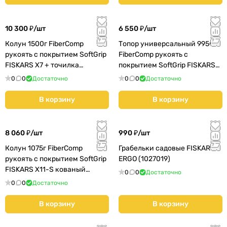
10 300 ₽/
шт
6 550 ₽/
шт
Колун 1500г FiberComp
Топор универсальный 995г
рукоять с покрытием SoftGrip
FiberComp рукоять с
FISKARS Х7 + точилка
покрытием SoftGrip FISKARS
кованый (1020182)
X10-S кованый (1015619)
0
0
Достаточно
0
0
Достаточно
В корзину
В корзину
8 060 ₽/
шт
990 ₽/
шт
Колун 1075г FiberComp
Грабельки садовые FISKARS
рукоять с покрытием SoftGrip
ERGO (1027019)
FISKARS X11-S кованый
0
0
Достаточно
(1015640)
0
0
Достаточно
В корзину
В корзину