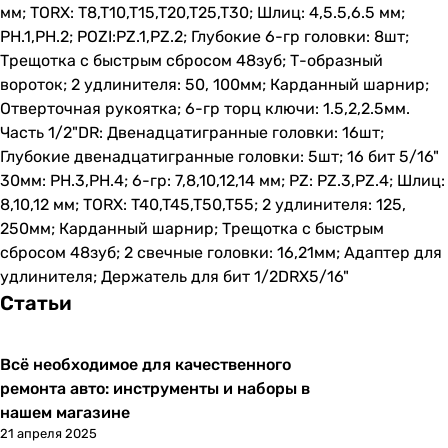
мм; TORX: T8,T10,T15,T20,T25,T30; Шлиц: 4,5.5,6.5 мм;
PH.1,PH.2; POZI:PZ.1,PZ.2; Глубокие 6-гр головки: 8шт;
Трещотка с быстрым сбросом 48зуб; Т-образный
вороток; 2 удлинителя: 50, 100мм; Карданный шарнир;
Отверточная рукоятка; 6-гр торц ключи: 1.5,2,2.5мм.
Часть 1/2"DR: Двенадцатигранные головки: 16шт;
Глубокие двенадцатигранные головки: 5шт; 16 бит 5/16"
30мм: PH.3,PH.4; 6-гр: 7,8,10,12,14 мм; PZ: PZ.3,PZ.4; Шлиц:
8,10,12 мм; TORX: T40,T45,T50,T55; 2 удлинителя: 125,
250мм; Карданный шарнир; Трещотка с быстрым
сбросом 48зуб; 2 свечные головки: 16,21мм; Адаптер для
удлинителя; Держатель для бит 1/2DRX5/16"
Статьи
Всё необходимое для качественного
ремонта авто: инструменты и наборы в
нашем магазине
21 апреля 2025