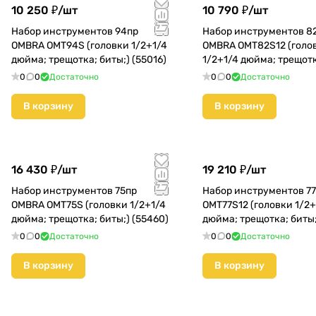
10 250 ₽/
шт
10 790 ₽/
шт
Набор инструментов 94пр
Набор инструментов 8
OMBRA OMT94S (головки 1/2+1/4
OMBRA OMT82S12 (голо
дюйма; трещотка; биты;) (55016)
1/2+1/4 дюйма; трещотк
(55377)
0
0
Достаточно
0
0
Достаточно
В корзину
В корзину
16 430 ₽/
шт
19 210 ₽/
шт
Набор инструментов 75пр
Набор инструментов 7
OMBRA OMT75S (головки 1/2+1/4
OMT77S12 (головки 1/2+
дюйма; трещотка; биты;) (55460)
дюйма; трещотка; биты;
0
0
Достаточно
0
0
Достаточно
В корзину
В корзину