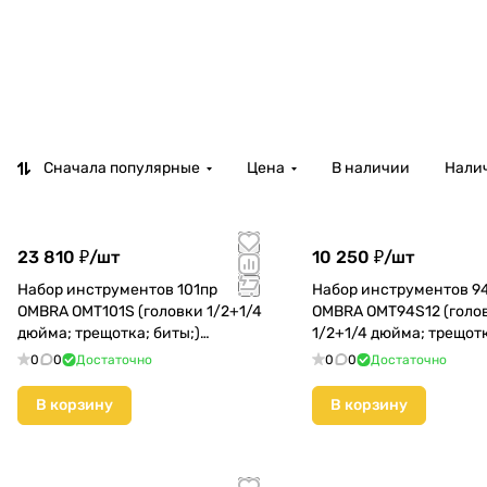
Сначала популярные
Цена
В наличии
Налич
23 810 ₽/
шт
10 250 ₽/
шт
Набор инструментов 101пр
Набор инструментов 9
OMBRA OMT101S (головки 1/2+1/4
OMBRA OMT94S12 (голо
дюйма; трещотка; биты;)
1/2+1/4 дюйма; трещотк
(055006)
(55378)
0
0
Достаточно
0
0
Достаточно
В корзину
В корзину