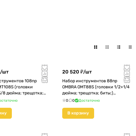
/
шт
20 520 ₽/
шт
струментов 108пр
Набор инструментов 88пр
T108S (головки
OMBRA OMT88S (головки 1/2+1/4
3/8 дюйма; трещотка;
дюйма; трещотка; биты;)
(055015)
остаточно
0
0
Достаточно
ину
В корзину