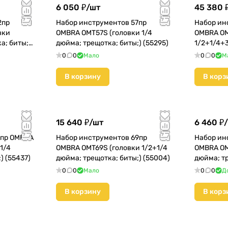
6 050 ₽/
шт
45 380 
2пр
Набор инструментов 57пр
Набор ин
вки
OMBRA OMT57S (головки 1/4
OMBRA OM
а; биты;)
дюйма; трещотка; биты;) (55295)
1/2+1/4+3
(055462)
0
0
Мало
0
0
М
В корзину
В корз
15 640 ₽/
шт
6 460 ₽/
7пр OMBRA
Набор инструментов 69пр
Набор ин
1/4
OMBRA OMT69S (головки 1/2+1/4
OMBRA OM
) (55437)
дюйма; трещотка; биты;) (55004)
дюйма; тр
0
0
Мало
0
0
Д
В корзину
В корз