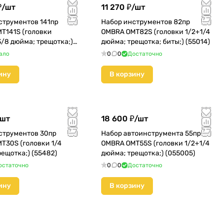
₽/
шт
11 270 ₽/
шт
струментов 141пр
Набор инструментов 82пр
T141S (головки
OMBRA OMT82S (головки 1/2+1/4
/8 дюйма; трещотка;)
дюйма; трещотка; биты;) (55014)
ало
0
0
Достаточно
ину
В корзину
шт
18 600 ₽/
шт
струментов 30пр
Набор автоинструмента 55пр
T30S (головки 1/4
OMBRA OMT55S (головки 1/2+1/4
ещотка;) (55482)
дюйма; трещотка;) (055005)
остаточно
0
0
Достаточно
ину
В корзину