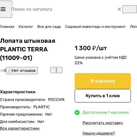
Главная
Каталог
Все для сада
Садовый инвентарь и инструмент
Лоп
Лопата штыковая
1 300 ₽/
шт
PLANTIC TERRA
(11009-01)
Цена указана с учётом НДС
22%
0
Нет отзывов
В корзину
Характеристики
Купить в 1 клик
Страна производителя
:
РОССИЯ
Производитель
:
PLANTIC
Достаточно
в 1 магазине
Горячее предложение
:
Нет
Для комбисистем
:
Нет
Рассчитать доставку
Все характеристики
Нашли дешевле?