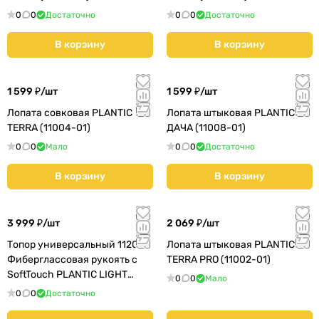
0
0
Достаточно
0
0
Достаточно
В корзину
В корзину
1 599 ₽/
шт
1 599 ₽/
шт
Лопата совковая PLANTIC
Лопата штыковая PLANTIC
TERRA (11004-01)
ДАЧА (11008-01)
0
0
Мало
0
0
Достаточно
В корзину
В корзину
3 999 ₽/
шт
2 069 ₽/
шт
Топор универсальный 1120г
Лопата штыковая PLANTIC
Фиберглассовая рукоять с
TERRA PRO (11002-01)
SoftTouch PLANTIC LIGHT
0
0
Мало
M11+точилка кованый (2746
0
0
Достаточно