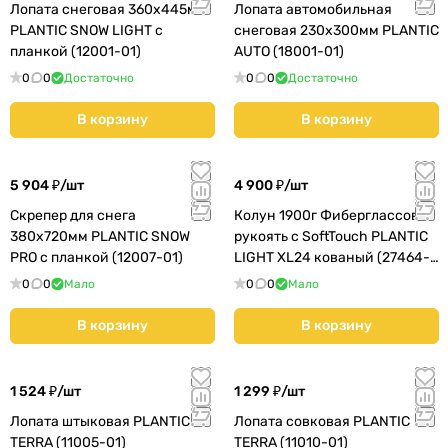
Лопата снеговая 360х445мм
Лопата автомобильная
PLANTIC SNOW LIGHT с
снеговая 230х300мм PLANTIC
планкой (12001-01)
AUTO (18001-01)
0
0
Достаточно
0
0
Достаточно
В корзину
В корзину
5 904 ₽/
шт
4 900 ₽/
шт
Скрепер для снега
Колун 1900г Фиберглассовая
380х720мм PLANTIC SNOW
рукоять с SoftTouch PLANTIC
PRO с планкой (12007-01)
LIGHT XL24 кованый (27464-
01A)
0
0
Мало
0
0
Мало
В корзину
В корзину
1 524 ₽/
шт
1 299 ₽/
шт
Лопата штыковая PLANTIC
Лопата совковая PLANTIC
TERRA (11005-01)
TERRA (11010-01)