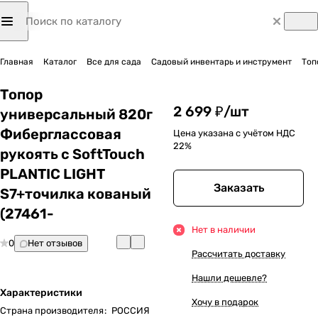
Главная
Каталог
Все для сада
Садовый инвентарь и инструмент
Топ
Топор
2 699 ₽/
шт
универсальный 820г
Фиберглассовая
Цена указана с учётом НДС
22%
рукоять с SoftTouch
PLANTIC LIGHT
Заказать
S7+точилка кованый
(27461-
Нет в наличии
0
Нет отзывов
Рассчитать доставку
Нашли дешевле?
Характеристики
Хочу в подарок
Страна производителя
:
РОССИЯ