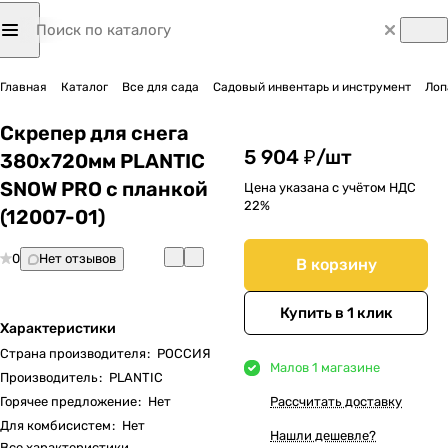
Главная
Каталог
Все для сада
Садовый инвентарь и инструмент
Лоп
Скрепер для снега
5 904 ₽/
шт
380х720мм PLANTIC
SNOW PRO с планкой
Цена указана с учётом НДС
22%
(12007-01)
0
Нет отзывов
В корзину
Купить в 1 клик
Характеристики
Страна производителя
:
РОССИЯ
Мало
в 1 магазине
Производитель
:
PLANTIC
Горячее предложение
:
Нет
Рассчитать доставку
Для комбисистем
:
Нет
Нашли дешевле?
Все характеристики