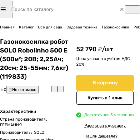
Главная
Каталог
Все для сада
Садовая техника
Газонокосилки
Роб
Газонокосилка робот
52 790 ₽/
шт
SOLO Robolinho 500 E
(500м²; 20В; 2,25Ач;
Цена указана с учётом НДС
20%
20cм; 25-55мм; 7,6кг)
(119833)
В корзину
0
Нет отзывов
Купить в 1 клик
Характеристики
Достаточно
в 3 магазинах
Страна производителя
:
ГЕРМАНИЯ
Рассчитать доставку
Производитель
:
SOLO
Нашли дешевле?
Горячее предложение
:
Нет