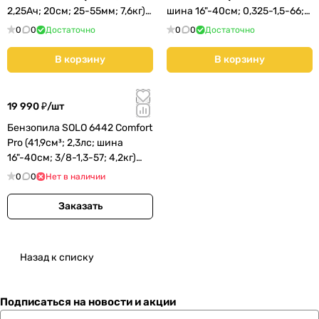
2,25Ач; 20cм; 25-55мм; 7,6кг)
шина 16"-40см; 0,325-1,5-66;
(119833)
5,8кг) (127520)
0
0
Достаточно
0
0
Достаточно
В корзину
В корзину
19 990 ₽/
шт
Бензопила SOLO 6442 Comfort
Pro (41,9см³; 2,3лс; шина
16"-40см; 3/8-1,3-57; 4,2кг)
(127430)
0
0
Нет в наличии
Заказать
Назад к списку
Подписаться
на новости и акции