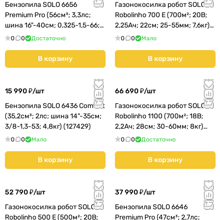
Бензопила SOLO 6656
Газонокосилка робот SOLO
Premium Pro (56см³; 3,3лс;
Robolinho 700 E (700м²; 20В;
шина 16"-40см; 0,325-1,5-66;
2,25Ач; 22cм; 25-55мм; 7,6кг)
5,6кг) (127564)
(127446)
0
0
Достаточно
0
0
Мало
В корзину
В корзину
15 990 ₽/
шт
66 690 ₽/
шт
Бензопила SOLO 6436 Comfort
Газонокосилка робот SOLO
(35,2см³; 2лс; шина 14"-35см;
Robolinho 1100 (700м²; 18В;
3/8-1,3-53; 4,8кг) (127429)
2,2Ач; 28cм; 30-60мм; 8кг)
(127404)
0
0
Мало
0
0
Достаточно
В корзину
В корзину
52 790 ₽/
шт
37 990 ₽/
шт
Газонокосилка робот SOLO
Бензопила SOLO 6646
Robolinho 500 E (500м²; 20В;
Premium Pro (47см³; 2,7лс;