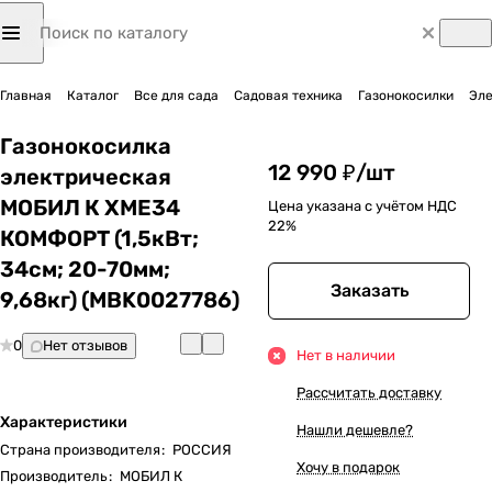
Главная
Каталог
Все для сада
Садовая техника
Газонокосилки
Эле
Газонокосилка
12 990 ₽/
шт
электрическая
МОБИЛ К XME34
Цена указана с учётом НДС
22%
КОМФОРТ (1,5кВт;
34cм; 20-70мм;
Заказать
9,68кг) (MBK0027786)
0
Нет отзывов
Нет в наличии
Рассчитать доставку
Характеристики
Нашли дешевле?
Страна производителя
:
РОССИЯ
Хочу в подарок
Производитель
:
МОБИЛ К