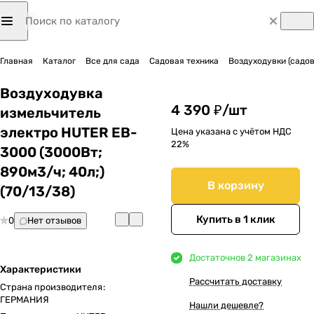
Главная
Каталог
Все для сада
Садовая техника
Воздуходувки (садо
Воздуходувка
4 390 ₽/
шт
измельчитель
электро HUTER EB-
Цена указана с учётом НДС
22%
3000 (3000Вт;
890м3/ч; 40л;)
В корзину
(70/13/38)
Купить в 1 клик
0
Нет отзывов
Достаточно
в 2 магазинах
Характеристики
Рассчитать доставку
Страна производителя
:
ГЕРМАНИЯ
Нашли дешевле?