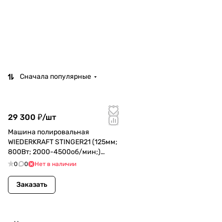
Сначала популярные
29 300 ₽/
шт
Машина полировальная
WIEDERKRAFT STINGER21 (125мм;
800Вт; 2000-4500об/мин;)
(WDK-PM800R)
0
0
Нет в наличии
Заказать