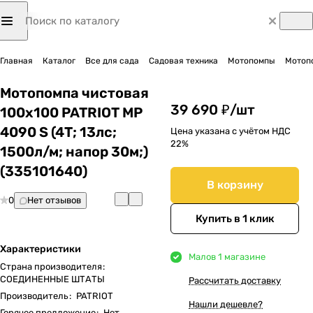
Главная
Каталог
Все для сада
Садовая техника
Мотопомпы
Мотоп
Мотопомпа чистовая
39 690 ₽/
шт
100х100 PATRIOT MP
4090 S (4Т; 13лс;
Цена указана с учётом НДС
22%
1500л/м; напор 30м;)
(335101640)
В корзину
0
Нет отзывов
Купить в 1 клик
Характеристики
Мало
в 1 магазине
Страна производителя
:
СОЕДИНЕННЫЕ ШТАТЫ
Рассчитать доставку
Производитель
:
PATRIOT
Нашли дешевле?
Горячее предложение
:
Нет