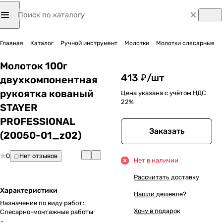
Главная
Каталог
Ручной инструмент
Молотки
Молотки слесарные
Молоток 100г
413 ₽/
шт
двухкомпонентная
рукоятка кованый
Цена указана с учётом НДС
22%
STAYER
PROFESSIONAL
Заказать
(20050-01_z02)
0
Нет отзывов
Нет в наличии
Рассчитать доставку
Характеристики
Нашли дешевле?
Назначение по виду работ
:
Хочу в подарок
Слесарно-монтажные работы