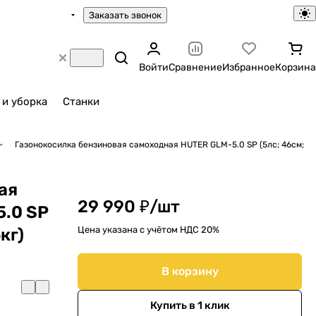
Заказать звонок
Войти
Сравнение
Избранное
Корзина
 и уборка
Станки
Газонокосилка бензиновая самоходная HUTER GLM-5.0 SР (5лс; 46cм;
ая
29 990 ₽/
шт
5.0 SР
Цена указана с учётом НДС 20%
кг)
В корзину
Купить в 1 клик