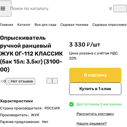
Главная
Каталог
Все для сада
Садовая техника
Садовые опрыскиват
Опрыскиватель
3 330 ₽/
шт
ручной ранцевый
ЖУК ОГ-112 КЛАССИК
Цена указана с учётом НДС
20%
(бак 15л; 3,5кг) (3100-
00)
В корзину
0
Нет отзывов
Купить в 1 клик
Характеристики
Достаточно
в 2 магазинах
Страна производителя
:
РОССИЯ
Рассчитать доставку
Производитель
:
ЖУК
Горячее предложение
:
Нет
Нашли дешевле?