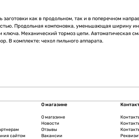
ь заготовки как в продольном, так и в поперечном напр
тью. Продольная компоновка, уменьшающая ширину инс
 ключа. Механический тормоз цепи. Автоматическая сма
ор. В комплекте: чехол пильного аппарата.
О магазине
Контак
О магазине
Контакт
Новости
Контакт
артнерам
Отзывы
Контакт
ания сайтом
Вакансии
Реквизи