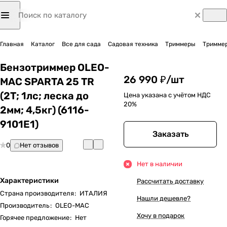
Главная
Каталог
Все для сада
Садовая техника
Триммеры
Триммер
Бензотриммер OLEO-
26 990 ₽/
шт
MAC SPARTA 25 TR
(2Т; 1лс; леска до
Цена указана с учётом НДС
20%
2мм; 4,5кг) (6116-
9101E1)
Заказать
0
Нет отзывов
Нет в наличии
Характеристики
Рассчитать доставку
Страна производителя
:
ИТАЛИЯ
Нашли дешевле?
Производитель
:
OLEO-MAC
Хочу в подарок
Горячее предложение
:
Нет