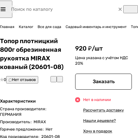
Главная
Каталог
Все для сада
Садовый инвентарь и инструмент
Топ
Топор плотницкий
920 ₽/
шт
800г обрезиненная
рукоятка MIRAX
Цена указана с учётом НДС
20%
кованый (20601-08)
0
Нет отзывов
Заказать
Нет в наличии
Характеристики
Страна производителя
:
Рассчитать доставку
ГЕРМАНИЯ
Нашли дешевле?
Производитель
:
MIRAX
Горячее предложение
:
Нет
Хочу в подарок
Код производителя
:
20601-08