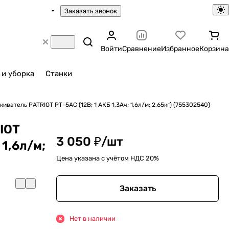
Заказать звонок
Войти
Сравнение
Избранное
Корзина
 и уборка
Станки
иватель PATRIOT РТ-5АС (12В; 1 АКБ 1,3Ач; 1,6л/м; 2,65кг) (755302540)
IOT
3 050 ₽/
шт
 1,6л/м;
Цена указана с учётом НДС 20%
Заказать
Нет в наличии