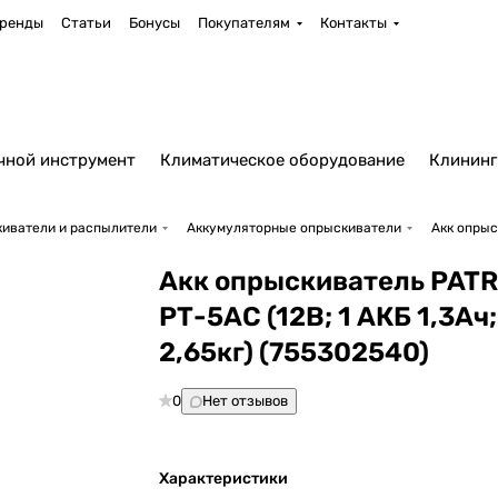
ренды
Статьи
Бонусы
Покупателям
Контакты
чной инструмент
Климатическое оборудование
Клининг
иватели и распылители
Аккумуляторные опрыскиватели
Акк опрыск
Акк опрыскиватель PATR
РТ-5АС (12В; 1 АКБ 1,3Ач;
2,65кг) (755302540)
0
Нет отзывов
Характеристики